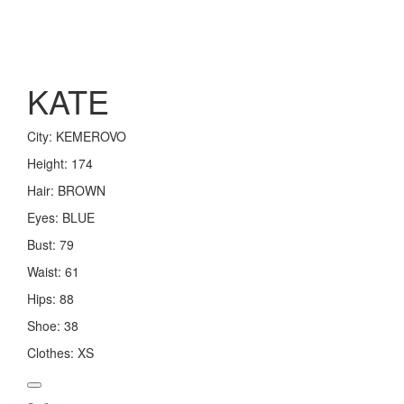
Toggle
navigation
KATE
City:
KEMEROVO
Height:
174
Hair:
BROWN
Eyes:
BLUE
Bust:
79
Waist:
61
Hips:
88
Shoe:
38
Clothes:
XS