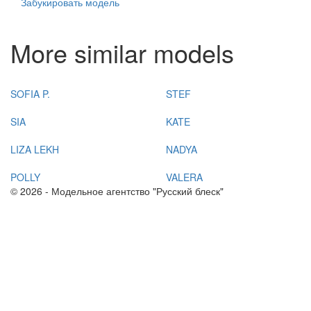
Забукировать модель
More similar models
SOFIA P.
STEF
SIA
KATE
LIZA LEKH
NADYA
POLLY
VALERA
© 2026 - Модельное агентство "Русский блеск"
+7(383) 214 03 90
Согласие на обработку персональных данных
Политика конфиденциальности
Соглашение об использовании материалов и сервисов
интернет-сайта